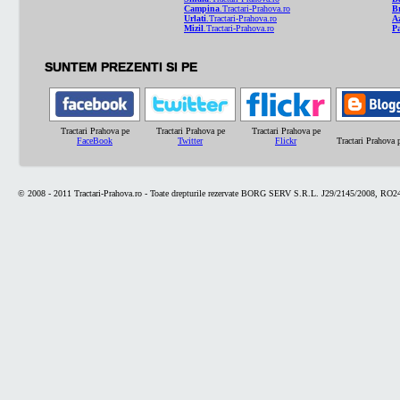
Campina
.Tractari-Prahova.ro
B
Urlati
.Tractari-Prahova.ro
A
Mizil
.Tractari-Prahova.ro
Pa
SUNTEM PREZENTI SI PE
Tractari Prahova pe
Tractari Prahova pe
Tractari Prahova pe
FaceBook
Twitter
Flickr
Tractari Prahova
© 2008 - 2011 Tractari-Prahova.ro - Toate drepturile rezervate BORG SERV S.R.L. J29/2145/2008, RO