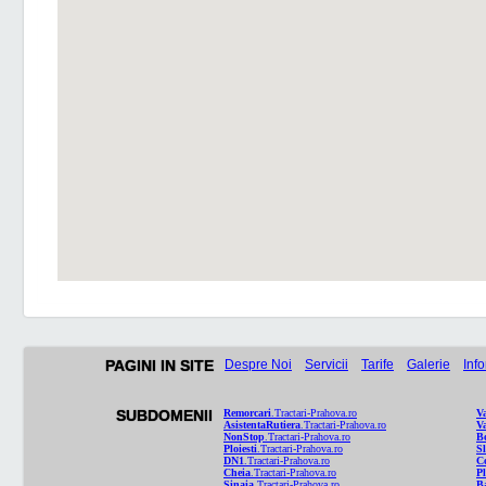
PAGINI IN SITE
Despre Noi
Servicii
Tarife
Galerie
Info
SUBDOMENII
Remorcari
.Tractari-Prahova.ro
V
AsistentaRutiera
.Tractari-Prahova.ro
V
NonStop
.Tractari-Prahova.ro
Bo
Ploiesti
.Tractari-Prahova.ro
Sl
DN1
.Tractari-Prahova.ro
C
Cheia
.Tractari-Prahova.ro
P
Sinaia
.Tractari-Prahova.ro
Ba